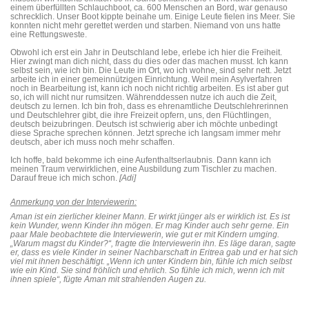
einem überfüllten Schlauchboot, ca. 600 Menschen an Bord, war genauso
schrecklich. Unser Boot kippte beinahe um. Einige Leute fielen ins Meer. Sie
konnten nicht mehr gerettet werden und starben. Niemand von uns hatte
eine Rettungsweste.
Obwohl ich erst ein Jahr in Deutschland lebe, erlebe ich hier die Freiheit.
Hier zwingt man dich nicht, dass du dies oder das machen musst. Ich kann
selbst sein, wie ich bin. Die Leute im Ort, wo ich wohne, sind sehr nett. Jetzt
arbeite ich in einer gemeinnützigen Einrichtung. Weil mein Asylverfahren
noch in Bearbeitung ist, kann ich noch nicht richtig arbeiten. Es ist aber gut
so, ich will nicht nur rumsitzen. Währenddessen nutze ich auch die Zeit,
deutsch zu lernen. Ich bin froh, dass es ehrenamtliche Deutschlehrerinnen
und Deutschlehrer gibt, die ihre Freizeit opfern, uns, den Flüchtlingen,
deutsch beizubringen. Deutsch ist schwierig aber ich möchte unbedingt
diese Sprache sprechen können. Jetzt spreche ich langsam immer mehr
deutsch, aber ich muss noch mehr schaffen.
Ich hoffe, bald bekomme ich eine Aufenthaltserlaubnis. Dann kann ich
meinen Traum verwirklichen, eine Ausbildung zum Tischler zu machen.
Darauf freue ich mich schon.
[Adi]
Anmerkung von der Interviewerin:
Aman ist ein zierlicher kleiner Mann. Er wirkt jünger als er wirklich ist. Es ist
kein Wunder, wenn Kinder ihn mögen. Er mag Kinder auch sehr gerne. Ein
paar Male beobachtete die Interviewerin, wie gut er mit Kindern umging.
„Warum magst du Kinder?“, fragte die Interviewerin ihn. Es läge daran, sagte
er, dass es viele Kinder in seiner Nachbarschaft in Eritrea gab und er hat sich
viel mit ihnen beschäftigt. „Wenn ich unter Kindern bin, fühle ich mich selbst
wie ein Kind. Sie sind fröhlich und ehrlich. So fühle ich mich, wenn ich mit
ihnen spiele“, fügte Aman mit strahlenden Augen zu.