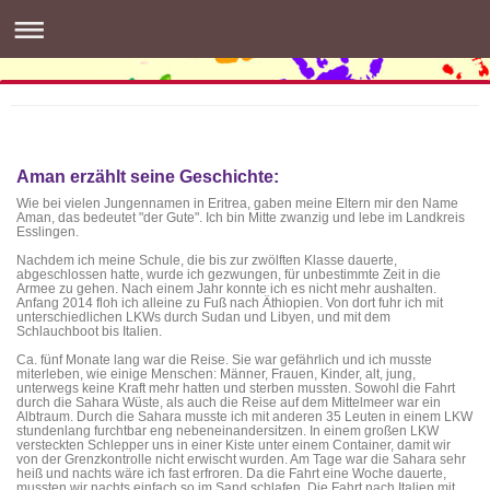
buntES
die Intergenerative & Interkulturelle Interessengemeinschaft
in Esslingen
Aman erzählt seine Geschichte:
Wie bei vielen Jungennamen in Eritrea, gaben meine Eltern mir den Name
Aman, das bedeutet "der Gute". Ich bin Mitte zwanzig und lebe im Landkreis
Esslingen.
Nachdem ich meine Schule, die bis zur zwölften Klasse dauerte,
abgeschlossen hatte, wurde ich gezwungen, für unbestimmte Zeit in die
Armee zu gehen. Nach einem Jahr konnte ich es nicht mehr aushalten.
Anfang 2014 floh ich alleine zu Fuß nach Äthiopien. Von dort fuhr ich mit
unterschiedlichen LKWs durch Sudan und Libyen, und mit dem
Schlauchboot bis Italien.
Ca. fünf Monate lang war die Reise. Sie war gefährlich und ich musste
miterleben, wie einige Menschen: Männer, Frauen, Kinder, alt, jung,
unterwegs keine Kraft mehr hatten und sterben mussten. Sowohl die Fahrt
durch die Sahara Wüste, als auch die Reise auf dem Mittelmeer war ein
Albtraum. Durch die Sahara musste ich mit anderen 35 Leuten in einem LKW
stundenlang furchtbar eng nebeneinandersitzen. In einem großen LKW
versteckten Schlepper uns in einer Kiste unter einem Container, damit wir
von der Grenzkontrolle nicht erwischt wurden. Am Tage war die Sahara sehr
heiß und nachts wäre ich fast erfroren. Da die Fahrt eine Woche dauerte,
mussten wir nachts einfach so im Sand schlafen. Die Fahrt nach Italien mit