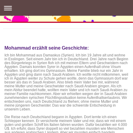
buntES
die Intergenerative & Interkulturelle Interessengemeinschaft
in Esslingen
Mohammad erzählt seine Geschichte:
Ich bin Mohammad aus Damaskus (Syrien). Ich bin 19 Jahre alt und wohne
in Esslingen. Seit einem Jahr bin ich in Deutschland. Drei Jahre nach Beginn
des Bürgerkriegs in Syrien floh ich mit meinen Eltern und Geschwistern nach
Ägypten. Damals konnten Syrer in Ägypten einen Aufenthalt ohne Visum
erhalten. Ich ging dort ins Gymnasium. Meine Familie blieb nur ein Jahr in
Ägypten und ging dann nach Saudi Arabien. Ich wollte nicht mitkommen, weil
ich in Ägypten weiter zu Schule gehen wollte, denn das Gymnasium dort war
besser als das in Saudi Arabien. Also blieb mein Vater bei mir, während
meine Mutter und meine Geschwister nach Saudi Arabien gingen. Als ich
mein Abitur beendet hatte, wollten mein Vater und ich nach Saudi Arabien zu
meiner Familie nachkommen. Aber wir erhielten wegen der in Saudi Arabien
zunehmenden syrischen Flüchtlingssituation keine Aufenthaltserlaubnis. Wir
entschieden uns, nach Deutschland zu fliehen; ohne meine Mutter und
meine jüngeren Geschwister. Das war die schwerste Entscheidung in
unserem Leben.
Die Reise nach Deutschland begann in Ägypten. Dort lernte ich einen
Schlepper kennen. Er versicherte meinem Vater und mir, dass wir mit einem
guten und großen Schiff bis Italien fahren wurden. Dafür bezahlten wir 4.000
U$. Ich erfuhr, dass Syrer doppelt so viel bezahlen mussten wie Menschen
aus anderen arabischen Ländern. Aber wir mussten einfach handeln.