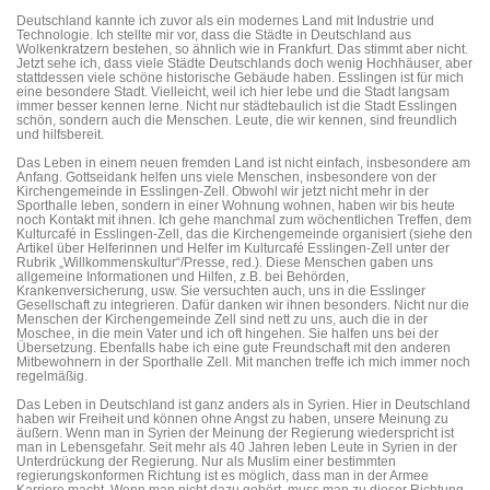
Deutschland kannte ich zuvor als ein modernes Land mit Industrie und
Technologie. Ich stellte mir vor, dass die Städte in Deutschland aus
Wolkenkratzern bestehen, so ähnlich wie in Frankfurt. Das stimmt aber nicht.
Jetzt sehe ich, dass viele Städte Deutschlands doch wenig Hochhäuser, aber
stattdessen viele schöne historische Gebäude haben. Esslingen ist für mich
eine besondere Stadt. Vielleicht, weil ich hier lebe und die Stadt langsam
immer besser kennen lerne. Nicht nur städtebaulich ist die Stadt Esslingen
schön, sondern auch die Menschen. Leute, die wir kennen, sind freundlich
und hilfsbereit.
Das Leben in einem neuen fremden Land ist nicht einfach, insbesondere am
Anfang. Gottseidank helfen uns viele Menschen, insbesondere von der
Kirchengemeinde in Esslingen-Zell. Obwohl wir jetzt nicht mehr in der
Sporthalle leben, sondern in einer Wohnung wohnen, haben wir bis heute
noch Kontakt mit ihnen. Ich gehe manchmal zum wöchentlichen Treffen, dem
Kulturcafé in Esslingen-Zell, das die Kirchengemeinde organisiert (siehe den
Artikel über Helferinnen und Helfer im Kulturcafé Esslingen-Zell unter der
Rubrik „Willkommenskultur“/Presse, red.). Diese Menschen gaben uns
allgemeine Informationen und Hilfen, z.B. bei Behörden,
Krankenversicherung, usw. Sie versuchten auch, uns in die Esslinger
Gesellschaft zu integrieren. Dafür danken wir ihnen besonders. Nicht nur die
Menschen der Kirchengemeinde Zell sind nett zu uns, auch die in der
Moschee, in die mein Vater und ich oft hingehen. Sie halfen uns bei der
Übersetzung. Ebenfalls habe ich eine gute Freundschaft mit den anderen
Mitbewohnern in der Sporthalle Zell. Mit manchen treffe ich mich immer noch
regelmäßig.
Das Leben in Deutschland ist ganz anders als in Syrien. Hier in Deutschland
haben wir Freiheit und können ohne Angst zu haben, unsere Meinung zu
äußern. Wenn man in Syrien der Meinung der Regierung wiederspricht ist
man in Lebensgefahr. Seit mehr als 40 Jahren leben Leute in Syrien in der
Unterdrückung der Regierung. Nur als Muslim einer bestimmten
regierungskonformen Richtung ist es möglich, dass man in der Armee
Karriere macht. Wenn man nicht dazu gehört, muss man zu dieser Richtung