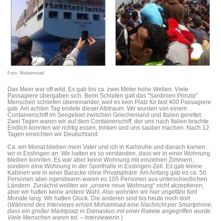
Foto: Mohammad
Das Meer war oft wild. Es gab bis ca. zwei Meter hohe Wellen. Viele
Passagiere übergaben sich. Beim Schlafen galt das "Sardinien Prinzip".
Menschen schliefen übereinander, weil es kein Platz für fast 400 Passagiere
gab. Am achten Tag endete dieser Albtraum. Wir wurden von einem
Containerschiff im Seegebiet zwischen Griechenland und Italien gerettet.
Zwei Tagen waren wir auf dem Containerschiff, der uns nach Italien brachte.
Endlich konnten wir richtig essen, trinken und uns sauber machen. Nach 12
Tagen erreichten wir Deutschland.
Ca. ein Monat blieben mein Vater und ich in Karlsruhe und danach kamen
wir in Esslingen an. Wir hatten es so verstanden, dass wir in einer Wohnung
bleiben konnten. Es war aber keine Wohnung mit einzelnen Zimmern,
sondern eine Wohnung in der Sporthalle in Esslingen-Zell. Es gab kleine
Kabinen wie in einer Baracke ohne Privatsphäre. Am Anfang gab es ca. 50
Personen aber irgendwann waren es 105 Personen aus unterschiedlichen
Ländern. Zunächst wollten wir „unsere neue Wohnung“ nicht akzeptieren,
aber wir hatten keine andere Wahl. Also wohnten wir hier ungefähr fünf
Monate lang. Wir hatten Glück. Die anderen sind bis heute noch dort.
(
Während des Interviews erhielt Mohammad eine Nachricht per Smartphone,
dass ein großer Marktplatz in Damaskus mit einer Rakete angegriffen wurde.
Viele Menschen waren tot. – Interviewerin.
)