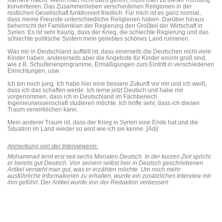
konvertieren. Das Zusammenleben verschiedenen Religionen in der
restlichen Gesellschaft funktioniert friedlich. Für mich ist es ganz normal,
dass meine Freunde unterschiedliche Religionen haben. Darüber hinaus
beherrscht der Familienklan der Regierung den Großteil der Wirtschaft in
Syrien. Es ist sehr traurig, dass der Krieg, die schlechte Regierung und das
schlechte politische System mein geliebtes schönes Land ruinieren.
Was mir in Deutschland auffällt ist, dass einerseits die Deutschen nicht viele
Kinder haben, andererseits aber die Angebote für Kinder enorm groß sind,
wie z.B. Schulferienprogramme, Ermäßigungen zum Eintritt in verschiedenen
Einrichtungen, usw.
Ich bin noch jung. Ich habe hier eine bessere Zukunft vor mir und ich weiß,
dass ich das schaffen werde. Ich lerne jetzt Deutsch und habe mir
vorgenommen, dass ich in Deutschland im Fachbereich
Ingenieurwissenschaft studieren möchte. Ich hoffe sehr, dass ich diesen
Traum verwirklichen kann.
Mein anderer Traum ist, dass der Krieg in Syrien eine Ende hat und die
Situation im Land wieder so wird wie ich sie kenne.
[Adi]
Anmerkung von der Interviewerin:
Mohammad lernt erst seit sechs Monaten Deutsch. In der kurzen Zeit spricht
er bereits gut Deutsch. Von seinem selbst hier in Deutsch geschriebenen
Artikel versteht man gut, was er erzählen möchte. Um noch mehr
ausführliche Informationen zu erhalten, wurde ein zusätzliches Interview mit
ihm geführt. Der Artikel wurde von der Redaktion verbessert.