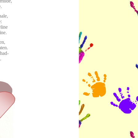
milde,
.
ale,
:
line
ine.
en,
ten.
chad-
.