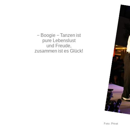
− Boogie −
Tanzen
ist
pure Lebenslust
und Freude,
zusammen
i
st es Glück!
Foto: Privat