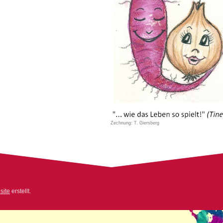
Zechnung: T. Giersberg
ite
erstellt.