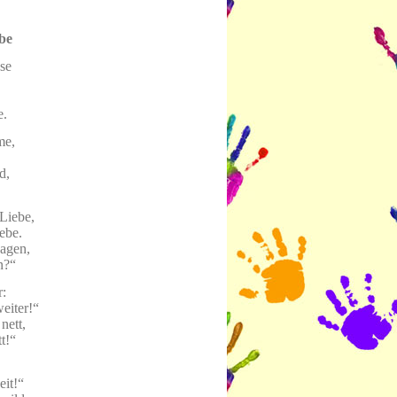
be
se
e.
me,
d,
Liebe,
iebe.
wagen,
n?“
r:
weiter!“
nett,
t!“
eit!“