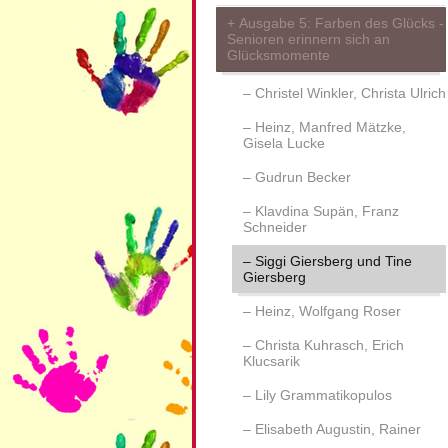
Ausgabe 5: Farben des Glücks -
Senioren erinnern sich an
Glücksmomente
Christel Winkler, Christa Ulrich
Heinz, Manfred Mätzke,
Gisela Lucke
Gudrun Becker
Klavdina Supän, Franz
Schneider
Siggi Giersberg und Tine
Giersberg
Heinz, Wolfgang Roser
Christa Kuhrasch, Erich
Klucsarik
Lily Grammatikopulos
Elisabeth Augustin, Rainer