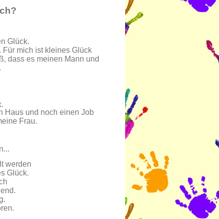
ich?
en Glück.
ür mich ist kleines Glück
eiß, dass es meinen Mann und
.
k.
 ein Haus und noch einen Job
meine Frau.
...
lt werden
s Glück.
ich
nend.
g.
ren.