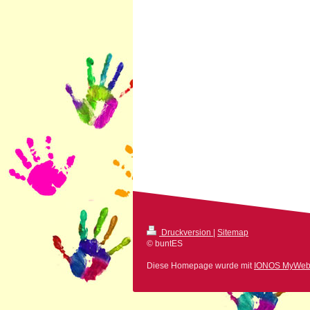
Druckversion
|
Sitemap
© buntES
Diese Homepage wurde mit
IONOS MyWebs